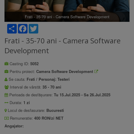
Frati - 35-70 ani - Camera Software Development
Share
Facebook
Twitter
Frati - 35-70 ani - Camera Software
Development
Casting ID:
5052
Pentru proiect:
Camera Software Development
Se cauta:
Frati / Personaj: Testeri
Interval de vârstă:
35 - 70 ani
Perioada de desfășurare:
Tu 15.Jul.2025 - Sa 26.Jul.2025
Durata:
1 zi
Locul de desfasurare:
Bucuresti
Remuneratie:
400 RON/zi NET
Angajator: