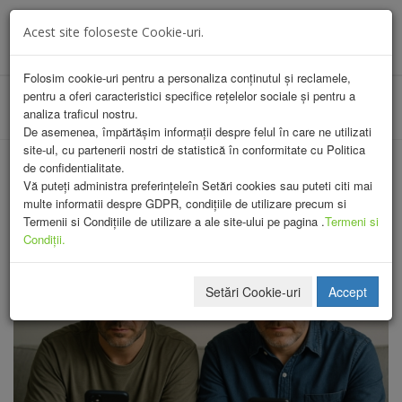
INREGISTRARE
AUTENTIFICARE
Acest site foloseste Cookie-uri.
Toggle
navigat
Folosim cookie-uri pentru a personaliza conținutul și reclamele,
pentru a oferi caracteristici specifice rețelelor sociale și pentru a
analiza traficul nostru.
De asemenea, împărtășim informații despre felul în care ne utilizati
site-ul, cu partenerii nostri de statistică în conformitate cu Politica
de confidentialitate.
Vă puteți administra preferințeleîn Setări cookies sau puteti citi mai
multe informatii despre GDPR, condițiile de utilizare precum si
Termenii si Condițiile de utilizare a ale site-ului pe pagina .
Termeni si
Condiții.
Setări Cookie-uri
Accept