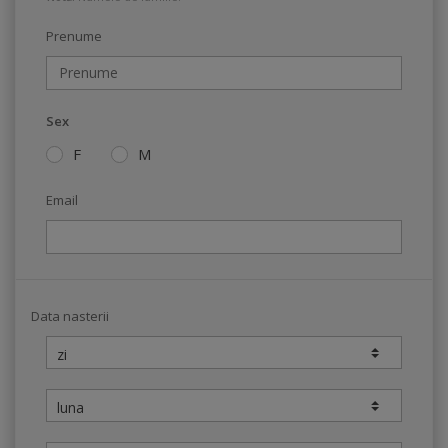
Prenume
Sex
F
M
Email
Data nasterii