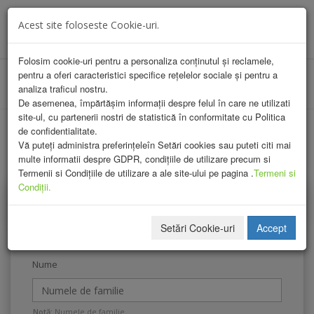
INREGISTRARE
AUTENTIFICARE
Acest site foloseste Cookie-uri.
Toggle
navigat
Folosim cookie-uri pentru a personaliza conținutul și reclamele,
pentru a oferi caracteristici specifice rețelelor sociale și pentru a
analiza traficul nostru.
De asemenea, împărtășim informații despre felul în care ne utilizati
site-ul, cu partenerii nostri de statistică în conformitate cu Politica
de confidentialitate.
Vă puteți administra preferințeleîn Setări cookies sau puteti citi mai
multe informatii despre GDPR, condițiile de utilizare precum si
Termenii si Condițiile de utilizare a ale site-ului pe pagina .
Termeni si
Condiții.
Inregistrare membru Ucast
Setări Cookie-uri
Accept
Nume
Notă:
Numele de familie.